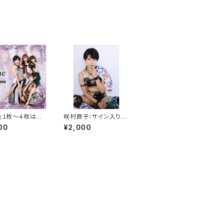
e』１枚〜４枚はこ
咲村良子：サイン入りポ
り
ートレイト【Ｇ】
00
¥2,000