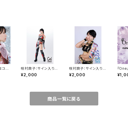
はコチ
咲村良子：サイン入りポ
咲村良子：サイン入りポ
『On
NEWシ
ートレイト【Ｂ】
ートレイト【Ｉ】
ちらよ
¥2,000
¥2,000
¥1,0
olic
商品一覧に戻る