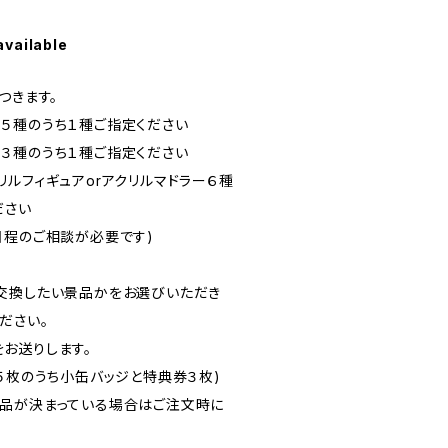
available
つきます。
５種のうち１種ご指定ください
３種のうち１種ご指定ください
ルフィギュアorアクリルマドラー６種
ださい
程のご相談が必要です)
交換したい景品かをお選びいただき
ださい。
お送りします。
５枚のうち小缶バッジと特典券３枚)
品が決まっている場合はご注文時に
。