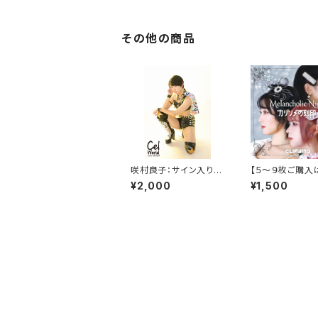
c Night』CD
その他の商品
咲村良子：サイン入りポ
【５～９枚ご購入
ートレイト【Ｆ】
ラ】CLIPCLIP 
¥2,000
¥1,500
ングル『Melanch
Night』CD