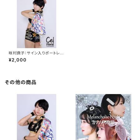
咲村良子：サイン入りポートレイ
ト【Ｈ】
¥2,000
その他の商品