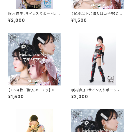
咲村良子：サイン入りポートレイ
【10枚以上ご購入はコチラ】CLI
ト【Ｉ】
PCLIP NEWシングル『Melanc
¥2,000
¥1,500
holic Night』CD
【１～４枚ご購入はコチラ】CLIP
咲村良子：サイン入りポートレイ
CLIP NEWシングル『Melanch
ト【Ｂ】
¥1,500
¥2,000
olic Night』CD