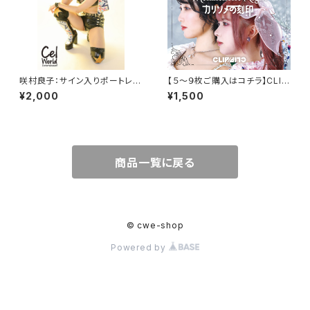
咲村良子：サイン入りポートレイ
【５～９枚ご購入はコチラ】CLIP
ト【Ｆ】
CLIP NEWシングル『Melanch
¥2,000
¥1,500
olic Night』CD
商品一覧に戻る
© cwe-shop
Powered by